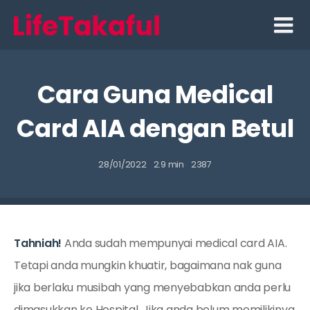
Skip
to
content
Cara Guna Medical
Card AIA dengan Betul
28/01/2022
2.9 min
2387
Tahniah!
Anda sudah mempunyai medical card AIA.
Tetapi anda mungkin khuatir, bagaimana nak guna
jika berlaku musibah yang menyebabkan anda perlu
dimasukkan ke Hospital. Jika anda belum memilikinya,