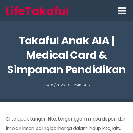
Skip
to
content
Takaful Anak AIA |
Medical Card &
Simpanan Pendidikan
05/02/2026
5.6 min
416
Di telapak tangan kita, tergenggam masa depan dan
impian insan paling berharga dalam hidup kita, iaitu