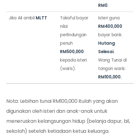
RM0.
Jika Ali ambil
MLTT
Takaful bayar
Isteri guna
nilai
RM400,000
perlindungan
bayar bank.
penuh
Hutang
RM500,000
Selesai.
kepada isteri
Wang Tunai di
(waris).
tangan waris:
RM100,000.
Nota: Lebihan tunai RM100,000 itulah yang akan
digunakan oleh isteri dan anak-anak untuk
meneruskan kelangsungan hidup (belanja dapur, bil,
sekolah) setelah ketiadaan ketua keluarga.