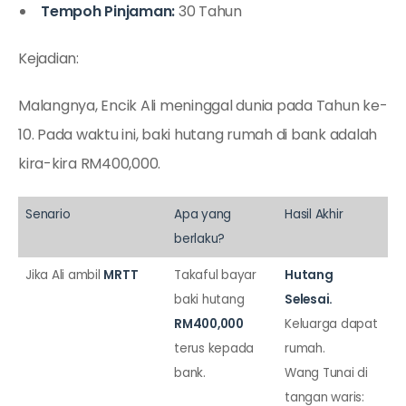
Tempoh Pinjaman:
30 Tahun
Kejadian:
Malangnya, Encik Ali meninggal dunia pada Tahun ke-
10. Pada waktu ini, baki hutang rumah di bank adalah
kira-kira RM400,000.
Senario
Apa yang
Hasil Akhir
berlaku?
Jika Ali ambil
MRTT
Takaful bayar
Hutang
baki hutang
Selesai.
RM400,000
Keluarga dapat
terus kepada
rumah.
bank.
Wang Tunai di
tangan waris: