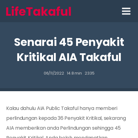
Skip
to
content
Senarai 45 Penyakit
Kritikal AIA Takaful
06/11/2022
14.8 min
2335
Kalau dahulu AIA Public Takaful hanya memberi
perlindungan kepada 36 Penyakit Kritikal, sekarang
AIA memberikan anda Perlindungan sehingga 45
Penyakit Kritikal. Anda boleh mendapatkan