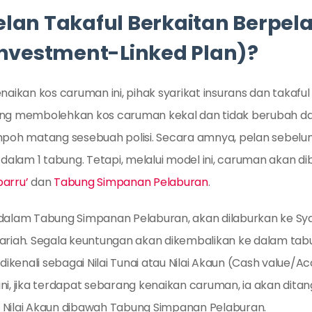
lan Takaful Berkaitan Berpel
Investment-Linked Plan)?
enaikan kos caruman ini, pihak syarikat insurans dan taka
ng membolehkan kos caruman kekal dan tidak berubah dari
mpoh matang sesebuah polisi. Secara amnya, pelan sebelu
 dalam 1 tabung. Tetapi, melalui model ini, caruman akan 
arru’
dan
Tabung Simpanan Pelaburan
.
dalam Tabung Simpanan Pelaburan, akan dilaburkan ke Sya
ariah. Segala keuntungan akan dikembalikan ke dalam ta
 dikenali sebagai Nilai Tunai atau Nilai Akaun (Cash value/A
ni, jika terdapat sebarang kenaikan caruman, ia akan dit
au Nilai Akaun dibawah Tabung Simpanan Pelaburan.