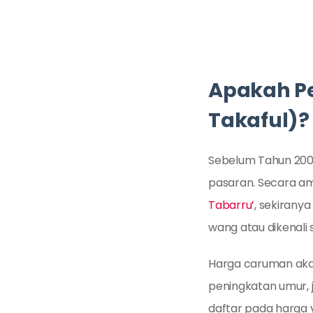
Apakah Pe
Takaful)?
Sebelum Tahun 2000,
pasaran. Secara am
Tabarru’
, sekiranya
wang atau dikenali
Harga caruman akan
peningkatan umur, 
daftar pada harga 