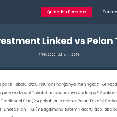
Quotation Percuma
Tentan
vestment Linked vs Pelan 
17/08/2020
2.1 min
2248
polisi Takaful atau Insurans harganya meningkat? Kenap
gaimana Model Takaful ini sebenarnya berfungsi? Apakah 
l Traditional Plan)? Apakah pula definisi Pelan Takaful Ber
-Linked Plan – ILP)? Bagaimana sistem Takaful tiba-tiba bo