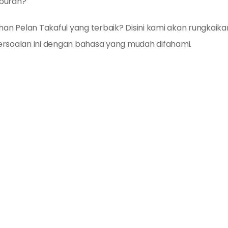
buran?
han Pelan Takaful yang terbaik? Disini kami akan rungkaika
rsoalan ini dengan bahasa yang mudah difahami.