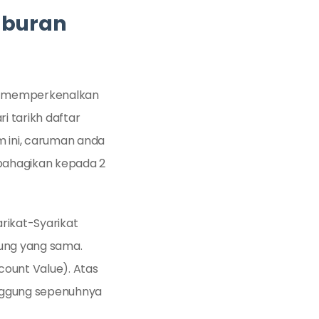
aburan
ful memperkenalkan
 tarikh daftar
m ini, caruman anda
dibahagikan kepada 2
rikat-Syarikat
bung yang sama.
ccount Value). Atas
anggung sepenuhnya