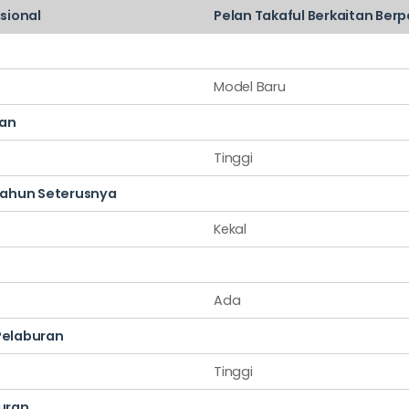
isional
Pelan Takaful Berkaitan Ber
Model Baru
an
Tinggi
ahun Seterusnya
Kekal
Ada
Pelaburan
Tinggi
buran