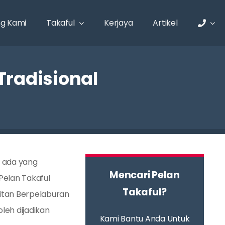
g Kami
Takaful
Kerjaya
Artikel
Tradisional
a ada yang
Mencari Pelan
Pelan Takaful
Takaful?
kaitan Berpelaburan
leh dijadikan
Kami Bantu Anda Untuk