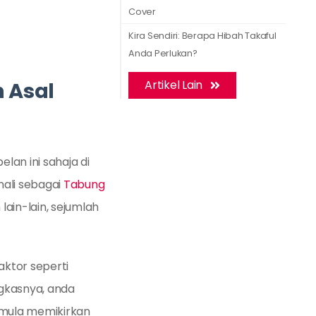
Cover
Kira Sendiri: Berapa Hibah Takaful
Anda Perlukan?
n Asal
Artikel Lain
lan ini sahaja di
ali sebagai
Tabung
lain-lain, sejumlah
ktor seperti
ngkasnya, anda
 mula memikirkan