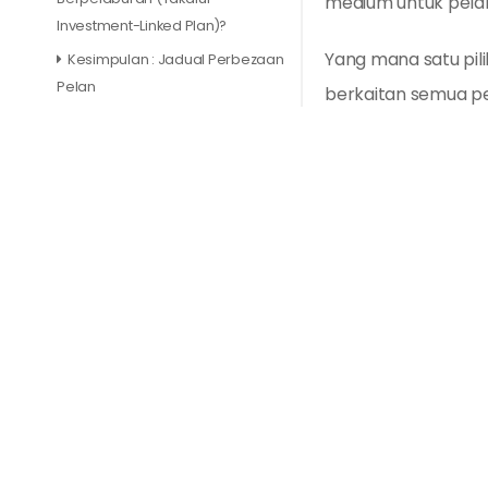
medium untuk pela
Investment-Linked Plan)?
Yang mana satu pili
Kesimpulan : Jadual Perbezaan
Pelan
berkaitan semua pe