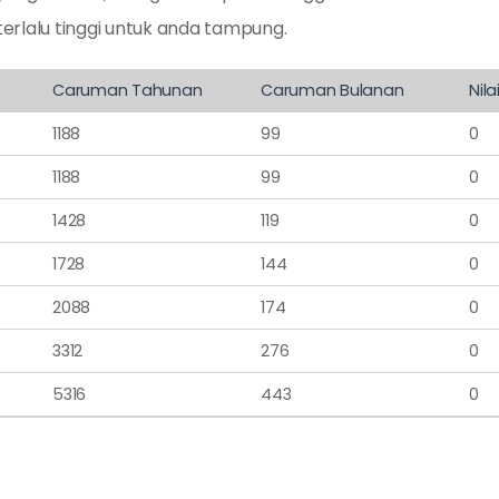
erlalu tinggi untuk anda tampung.
Caruman Tahunan
Caruman Bulanan
Nila
1188
99
0
1188
99
0
1428
119
0
1728
144
0
2088
174
0
3312
276
0
5316
443
0